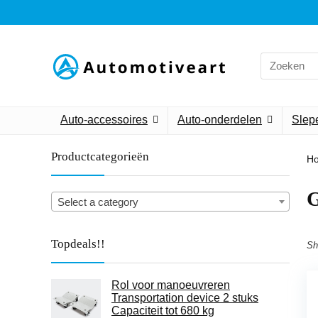
Search
for:
Auto-accessoires
Auto-onderdelen
Slepe
Productcategorieën
H
‎
Select a category
Topdeals!!
Sh
Rol voor manoeuvreren
Transportation device 2 stuks
Capaciteit tot 680 kg