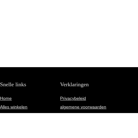
Snelle links
Verklaringen
Home
Privacybeleid
Alles winkelen
algemene voorwaarden
Blogs
Gelieerde openbaarmaking
Onze webshops
Adverteren