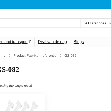
All categories
n and transport
Deal van de dag
Blogs
ome
Product Fabrikantreferentie
‎GS-082
GS-082
owing the single result