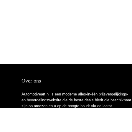
Over ons
Automotiveart.nl is een moderne alles-in-één prijsvergelijkings-
en beoordelingswebsite die de beste deals biedt die beschikbaar
zijn op amazon en u op de hoogte houdt via de laatst
toegevoegde blogs. Alle afbeeldingen zijn auteursrechtelijk
beschermd door hun respectievelijke eigenaren. Alle geciteerde
inhoud is afgeleid van hun respectievelijke bronnen.