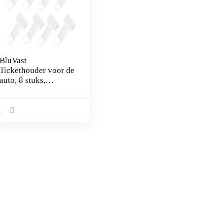
BluVast
Tickethouder voor de
auto, 8 stuks,
transparant, voor de
voorruit,
tickethouder,
zelfklevende
ticketclips voor
parkeerkaart,
parkeerkaart,
parkeerkaart