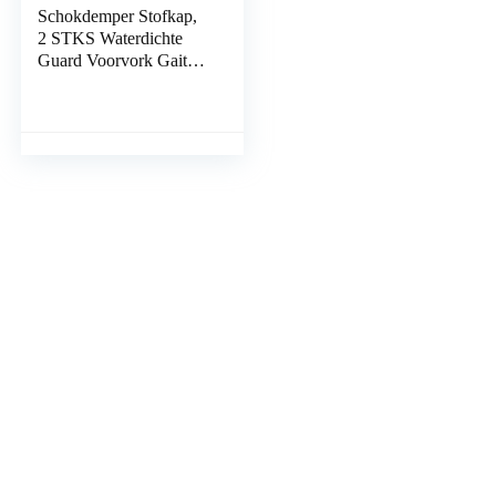
Schokdemper Stofkap,
2 STKS Waterdichte
Guard Voorvork Gaiter
Front Anti Aging voor
Motorfiets(zwart)