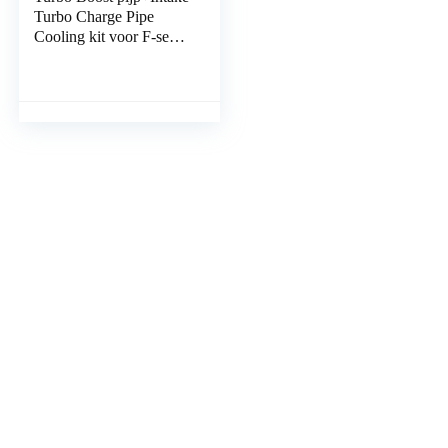
Turbo Charge Pipe
Cooling kit voor F-serie
N20 voor 1 F20 F30
F31 N20 320i 328i 125i​​​
; Voor F-serie N20