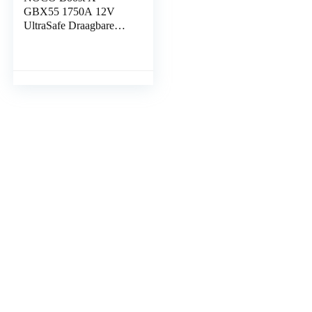
GBX55 1750A 12V
UltraSafe Draagbare
Lithium-Accu Auto
Starthulp Pack,
Startbooster,
Jumpstarter, USB-C
Acculader Powerbank
en Startkabel voor 7,5L
Benzinemotor of 5,0L
Dieselmotor