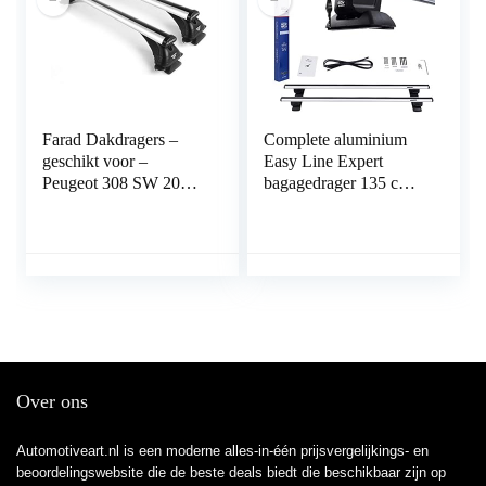
Farad Dakdragers –
Complete aluminium
geschikt voor –
Easy Line Expert
Peugeot 308 SW 2008
bagagedrager 135 cm
t/m 2013 – Open
voor Mercedes R-
Dakrail – 100kg
Klasse W251
Laadvermogen –
Stationwagen 2006-
Aluminium – Luxset
2013 met fabrieks
bevestigings punten
met sluit mogelijkheid,
draagvermogen 90 kg
Over ons
Automotiveart.nl is een moderne alles-in-één prijsvergelijkings- en
beoordelingswebsite die de beste deals biedt die beschikbaar zijn op