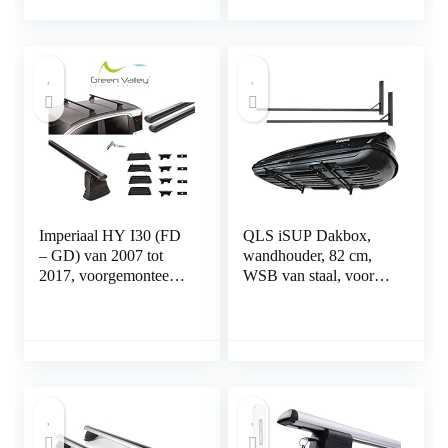
met Stevige Bodem –
Navy Blauw
Imperiaal HY I30 (FD
QLS iSUP Dakbox,
– GD) van 2007 tot
wandhouder, 82 cm,
2017, voorgemonteerd,
WSB van staal, voor
voor auto’s zonder
het opbergen van
railing met vaste
dakkoffers,
puntbevestiging
tuingereedschap,
skibox, sporttoestellen,
surfplank