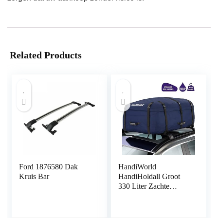
Related Products
Ford 1876580 Dak
HandiWorld
Kruis Bar
HandiHoldall Groot
330 Liter Zachte
Dakkoffer –
Opvouwbare
Weerbestendige Daktas