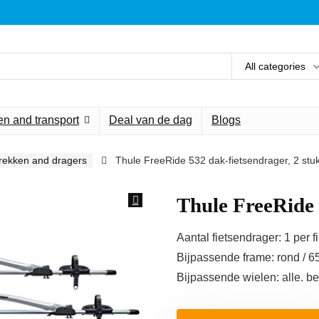
All categories
n and transport
Deal van de dag
Blogs
rekken and dragers
Thule FreeRide 532 dak-fietsendrager, 2 stu
Thule FreeRide 
Aantal fietsendrager: 1 per fi
Bijpassende frame: rond / 
Bijpassende wielen: alle. be