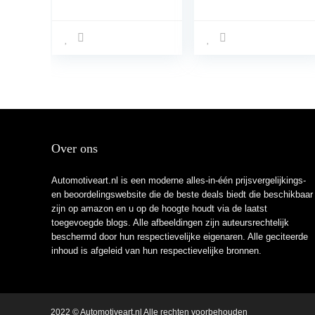
dakbagage,
geschikt voor alle
voertuigen met of
zonder bagage,
inclusief
antislipmat + 6
verstevigde banden
Over ons
Automotiveart.nl is een moderne alles-in-één prijsvergelijkings-
en beoordelingswebsite die de beste deals biedt die beschikbaar
zijn op amazon en u op de hoogte houdt via de laatst
toegevoegde blogs. Alle afbeeldingen zijn auteursrechtelijk
beschermd door hun respectievelijke eigenaren. Alle geciteerde
inhoud is afgeleid van hun respectievelijke bronnen.
2022 © Automotiveart.nl Alle rechten voorbehouden