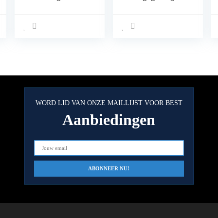
Montagekit U-
78-119 cm voor
boutklemmen U-
Opel Mokka/X
beugels 85 mm
2012- met
binnenmaat 4 Stuks
geïntegreerde
met 8 borgmoeren
reling (gesloten)
met sluit
mogelijkheid,
draagvermogen
100 kg
WORD LID VAN ONZE MAILLIJST VOOR BEST
Aanbiedingen