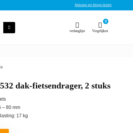
Nieuws en blogs lezen
0
verlanglijst
Vergelijken
ks
532 dak-fietsendrager, 2 stuks
ets
65 – 80 mm
lasting: 17 kg