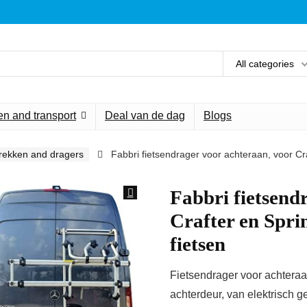
All categories
n and transport
Deal van de dag
Blogs
rekken and dragers
Fabbri fietsendrager voor achteraan, voor Cra
Fabbri fietsend
Crafter en Spri
fietsen
Fietsendrager voor achtera
achterdeur, van elektrisch g