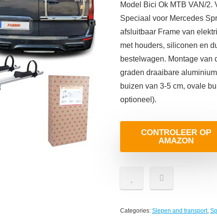
Model Bici Ok MTB VAN/2. Voo
Speciaal voor Mercedes Spr
afsluitbaar Frame van elekt
met houders, siliconen en d
bestelwagen. Montage van de
graden draaibare aluminiu
buizen van 3-5 cm, ovale bui
optioneel).
CONTROLEER OP
AMAZON
Categories:
Slepen and transport
,
Sp