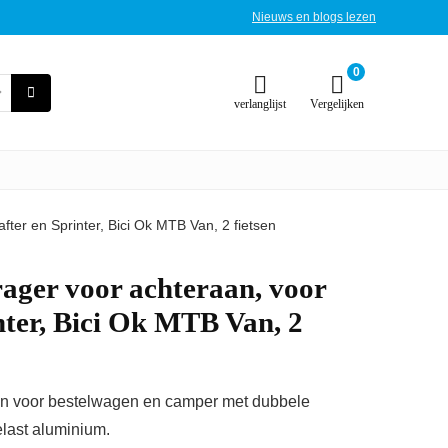
Nieuws en blogs lezen
0
verlanglijst
Vergelijken
fter en Sprinter, Bici Ok MTB Van, 2 fietsen
rager voor achteraan, voor
nter, Bici Ok MTB Van, 2
an voor bestelwagen en camper met dubbele
elast aluminium.