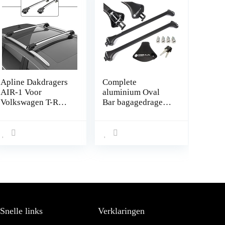
Apline Dakdragers
Complete
AIR-1 Voor
aluminium Oval
Volkswagen T-Roc
Bar bagagedrager
2017-2022 Auto
78-119 cm voor
Top Bagage
Opel Mokka/X
Vervoerder
2012- met
Spoorstaven GRIJS
geïntegreerde
reling (gesloten)
met sluit
mogelijkheid,
draagvermogen
100 kg
Snelle links
Verklaringen