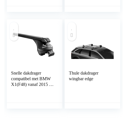
zonder bagage,
inclusief antislipmat + 6
verstevigde banden
Snelle dakdrager
Thule dakdrager
compatibel met BMW
wingbar edge
X1(F48) vanaf 2015 tot
bovenliggende reling.