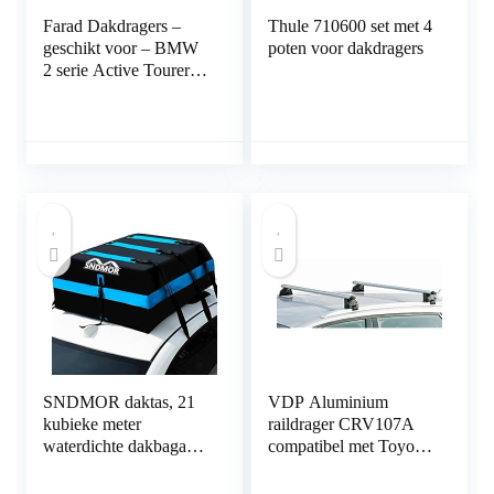
Farad Dakdragers –
Thule 710600 set met 4
geschikt voor – BMW
poten voor dakdragers
2 serie Active Tourer
(F45) vanaf 2014 –
Glad dak – Staal -Smal
SNDMOR daktas, 21
VDP Aluminium
kubieke meter
raildrager CRV107A
waterdichte dakbagage,
compatibel met Toyota
geschikt voor alle
Auris Combi 5-deurs
voertuigen met of
vanaf 2013 afsluitbaar