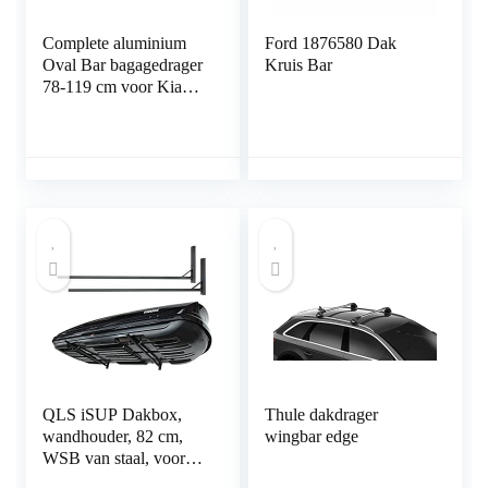
Complete aluminium
Ford 1876580 Dak
Oval Bar bagagedrager
Kruis Bar
78-119 cm voor Kia
Niro 2016- met
geïntegreerde reling
(gesloten) met sluit
mogelijkheid,
draagvermogen 100 kg
QLS iSUP Dakbox,
Thule dakdrager
wandhouder, 82 cm,
wingbar edge
WSB van staal, voor
het opbergen van