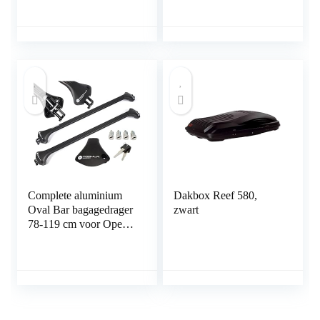
dakkoffers,
tuingereedschap,
skibox, sporttoestellen,
surfplank
Complete aluminium
Dakbox Reef 580,
Oval Bar bagagedrager
zwart
78-119 cm voor Opel
Mokka/X 2012- met
geïntegreerde reling
(gesloten) met sluit
mogelijkheid,
draagvermogen 100 kg