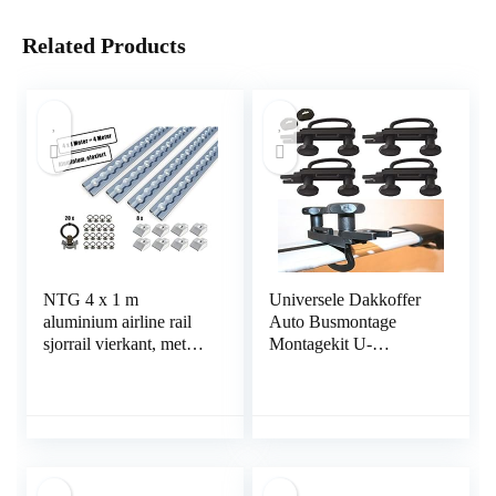
Related Products
NTG 4 x 1 m
Universele Dakkoffer
aluminium airline rail
Auto Busmontage
sjorrail vierkant, met
Montagekit U-
gaten 1 m 1000 mm
boutklemmen U-
Startset,
beugels 85 mm
Ladingzekering voor
binnenmaat 4 Stuks
vrachtwagens en
met 8 borgmoeren
stacaravans, Geboorde
sjorrail, geanodiseerd