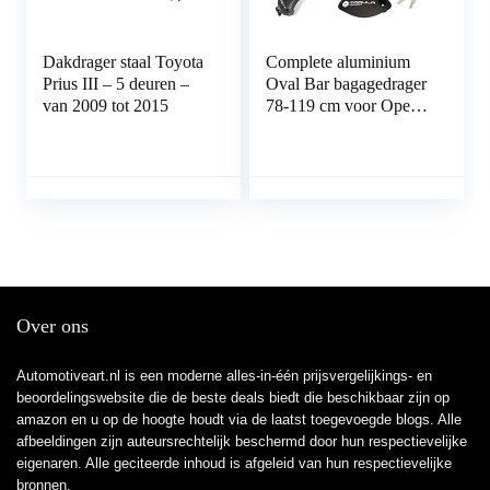
Dakdrager staal Toyota
Complete aluminium
Prius III – 5 deuren –
Oval Bar bagagedrager
van 2009 tot 2015
78-119 cm voor Opel
Mokka/X 2012- met
geïntegreerde reling
(gesloten) met sluit
mogelijkheid,
draagvermogen 100 kg
Over ons
Automotiveart.nl is een moderne alles-in-één prijsvergelijkings- en
beoordelingswebsite die de beste deals biedt die beschikbaar zijn op
amazon en u op de hoogte houdt via de laatst toegevoegde blogs. Alle
afbeeldingen zijn auteursrechtelijk beschermd door hun respectievelijke
eigenaren. Alle geciteerde inhoud is afgeleid van hun respectievelijke
bronnen.