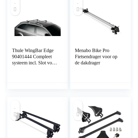
zilver
Thule WingBar Edge
Menabo Bike Pro
90401444 Compleet
Fietsendrager voor op
systeem incl. Slot voor
de dakdrager
Volkswagen Sharan –
de stille en veilige
bagagedrager