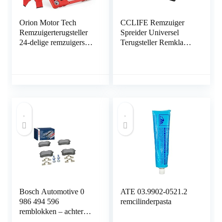
Orion Motor Tech
CCLIFE Remzuiger
Remzuigerterugsteller
Spreider Universel
24-delige remzuigerset
Terugsteller Remklauw
remzuigerterugsteller
Zuiger Remblokken
rem universele
Terug Draaier
zuigerterugsteller auto
gereedschap koffer set
remklauw terugsteller
gereedschap
Bosch Automotive 0
ATE 03.9902-0521.2
986 494 596
remcilinderpasta
remblokken – achteras
– ECE-R90-