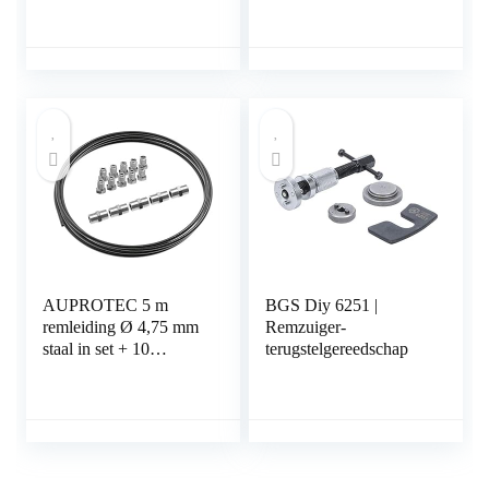
certificering – vier
remblokken per
set,Blauw
AUPROTEC 5 m
BGS Diy 6251 |
remleiding Ø 4,75 mm
Remzuiger-
staal in set + 10
terugstelgereedschap
schroefverbindingen +
5 connectoren M10 x 1
DIN 74 234 conform
koperen stalen rembuis
in assortiment voor
Bördel F