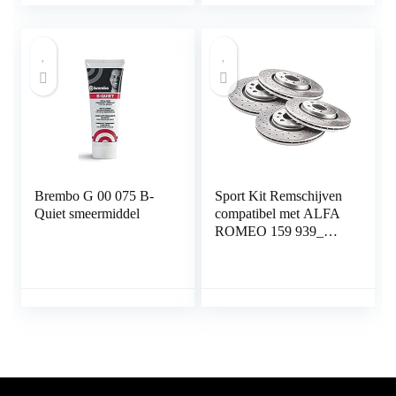
DOT5
remvloeistofdetector
Brembo G 00 075 B-
Sport Kit Remschijven
Quiet smeermiddel
compatibel met ALFA
ROMEO 159 939_
Saloon Estate 2005
2006 2007 2008 2009
2010 2011 2x voor
geventileerd 0383GV
330mm + 2x achter
geventileerd 0382GV
292mm