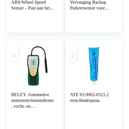
ABS/Wheel Speed
Vervanging Backup
Sensor – Past aan beide
Parkeersensor voor
kanten – NIEUW van
BMW E46 E39 E60
LSC
E63 E38 E65 E83 E53
E85 6620
66206989068
BELEY Automotive
ATE 03.9902-0521.2
motorremvloeistoftester
remcilinderpasta
, vocht- en
waterdetectie met 2,2
inch lcd-scherm, voor
voertuig DOT3 DOT4