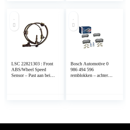
LSC 22821303 : Front
Bosch Automotive 0
ABS/Wheel Speed
986 494 596
Sensor – Past aan beide
remblokken – achteras
kanten – NIEUW van
– ECE-R90-
LSC
certificering – vier
remblokken per
set,Blauw