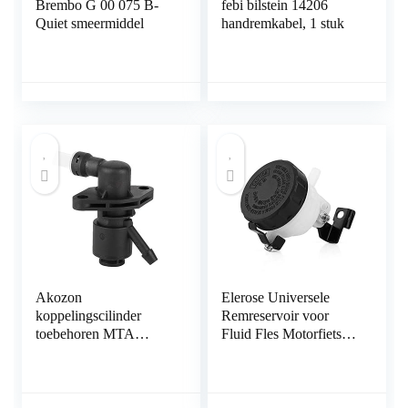
Brembo G 00 075 B-
febi bilstein 14206
Quiet smeermiddel
handremkabel, 1 stuk
Akozon
Elerose Universele
koppelingscilinder
Remreservoir voor
toebehoren MTA
Fluid Fles Motorfiets
actuator hydraulische
Hoofdkoppeling
pomp G1D500201
Oliebeker
geschikt voor
Cilinderbeugel
EASYTRONIC