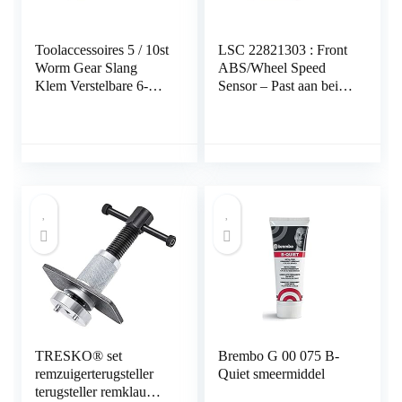
Toolaccessoires 5 / 10st
LSC 22821303 : Front
Worm Gear Slang
ABS/Wheel Speed
Klem Verstelbare 6-
Sensor – Past aan beide
63mm Sleutel Klem
kanten – NIEUW van
Slangklem voor
LSC
Waterpijp Sanitair
Automotive
Mechanical klem (Size
: 18 32mm 5pcs)
TRESKO® set
Brembo G 00 075 B-
remzuigerterugsteller
Quiet smeermiddel
terugsteller remklauw