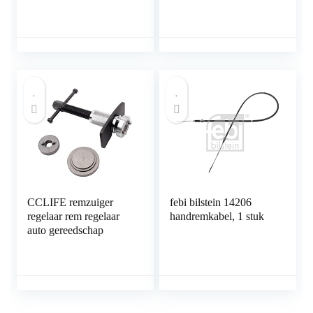
voor het terugstellen
van de remzuiger bij
vervanging van
remschijven, -schoenen
of -blokken, 3-delige
gereedschapsset voor
personenauto,
universeel
CCLIFE remzuiger
febi bilstein 14206
regelaar rem regelaar
handremkabel, 1 stuk
auto gereedschap