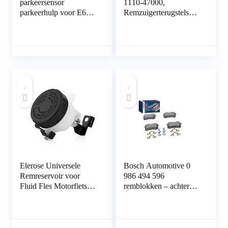
parkeersensor
1110-47000,
parkeerhulp voor E60
Remzuigerterugstelset,
E61 E63 E46 E65 X5
22-Delig,
E53 Z4 66206989069
Remzuigerterugstel
(zwart)
Elerose Universele
Bosch Automotive 0
Remreservoir voor
986 494 596
Fluid Fles Motorfiets
remblokken – achteras
Hoofdkoppeling
– ECE-R90-
Oliebeker
certificering – vier
Cilinderbeugel
remblokken per
set,Blauw