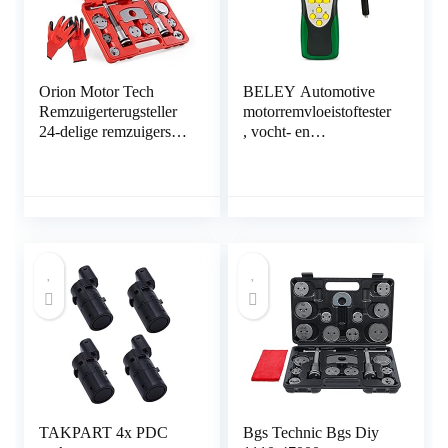
Orion Motor Tech
BELEY Automotive
Remzuigerterugsteller
motorremvloeistoftester
24-delige remzuigerset
, vocht- en
remzuigerterugsteller
waterdetectie met 2,2
rem universele
inch lcd-scherm, voor
zuigerterugsteller auto
voertuig DOT3 DOT4
gereedschap koffer set
DOT5
remklauw terugsteller
remvloeistofdetector
gereedschap
TAKPART 4x PDC
Bgs Technic Bgs Diy