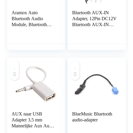
Aramox Auto
Bluetooth AUX-IN
Bluetooth Audio
Adapter, 12Pin DC12V
Module, Bluetooth
Bluetooth AUX-IN
Audiokabel Adapter
Kabel Stereo Audio
Radio Stereo
Adapter met Microfoon
Accessoires Fit voor
Fit voor Peugeot 207
Alfa Romeo Mito /
307 407 308
Giulietta / Brera
AUX naar USB
BlueMusic Bluetooth
Adapter 3,5 mm
audio-adapter
Mannelijke Aux Audio
Jack Plug naar USB