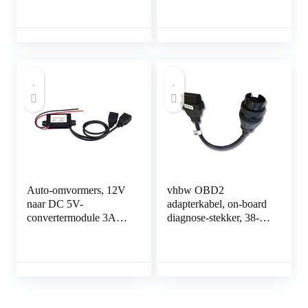
2.0 Vrouwelijke
Converter Cord
Converter Kabel
Alleen voor Auto Aux
Port door Oxsubor
(Auto Need DECODE
FUNCTIe)
Auto-omvormers, 12V
vhbw OBD2
naar DC 5V-
adapterkabel, on-board
convertermodule 3A
diagnose-stekker, 38-
Auto-voertuig Voltage
pins OBD1 op 16-pins
Reducer Dual USB-
OBD2, compatibel met
lader Adapter
Mercedes Benz-
Converter-module voor
voertuig,
auto Motorfiets
diagnoseapparatuur 40
Telefoonlading
cm