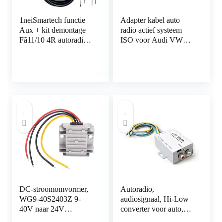
1neiSmartech functie
Adapter kabel auto
Aux + kit demontage
radio actief systeem
Fã11/10 4R autoradio
ISO voor Audi VW
Delphi Bosch Auto
Seat Bose DSP
Fiat 500Â Grande
Punto Evo Panda
Lancia Y Alfa 147 met
Jack Mã¤nlich en pad
met sticks demontage
radio
DC-stroomomvormer,
Autoradio,
WG9-40S2403Z 9-
audiosignaal, Hi-Low
40V naar 24V
converter voor auto,
automatische Buck-
apm, subwoofer,