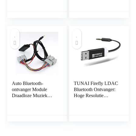
Boost-
versterker, cd-speler,
spanningsregelaar
hoog tot lage adapter
Spanningsomvormer
Auto Bluetooth-
TUNAI Firefly LDAC
ontvanger Module
Bluetooth Ontvanger:
Draadloze Muziek
Hoge Resolutie
Audio Adapter Fit for
Draadloze Audio
Volvo 30 40 50 60 70
Bluetooth 5.0 Adapter
80 90 C S V XC Met
met USB DAC 3.5mm
audio AUX Lijn
AUX voor Car/Home
Stereo Hi Res Music
Streaming; Auto On,