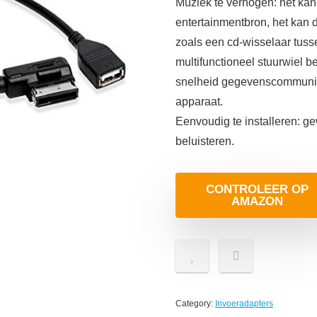
Muziek te verhogen: het kan
entertainmentbron, het kan
zoals een cd-wisselaar tuss
multifunctioneel stuurwiel b
snelheid gegevenscommunic
apparaat.
Eenvoudig te installeren: g
beluisteren.
CONTROLEER OP
AMAZON
Category:
Invoeradapters