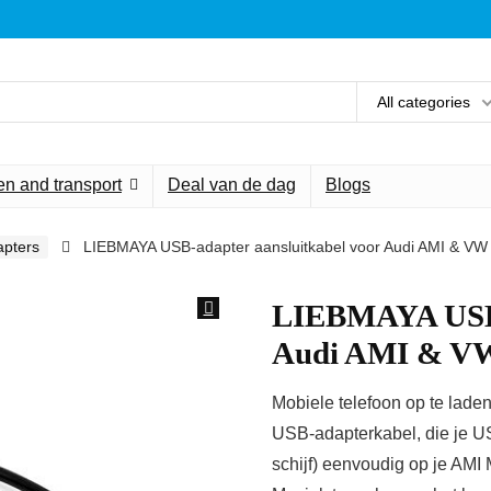
All categories
n and transport
Deal van de dag
Blogs
apters
LIEBMAYA USB-adapter aansluitkabel voor Audi AMI & VW
LIEBMAYA USB-
Audi AMI & VW
Mobiele telefoon op te lade
USB-adapterkabel, die je U
schijf) eenvoudig op je AMI