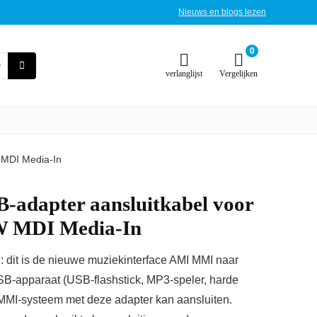
Nieuws en blogs lezen
0
verlanglijst
Vergelijken
 MDI Media-In
adapter aansluitkabel voor
 MDI Media-In
n: dit is de nieuwe muziekinterface AMI MMI naar
SB-apparaat (USB-flashstick, MP3-speler, harde
 MMI-systeem met deze adapter kan aansluiten.