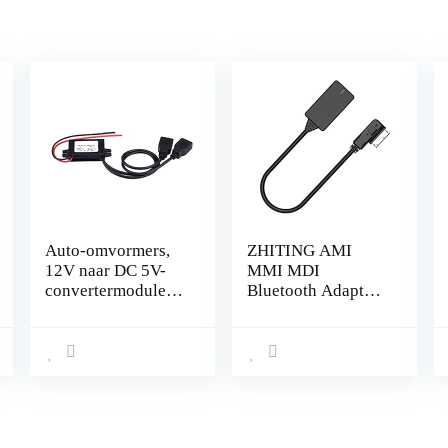
Auto-omvormers,
ZHITING AMI
12V naar DC 5V-
MMI MDI
convertermodule
Bluetooth Adapter
3A Auto-voertuig
Audio Muziek
Voltage Reducer
Interface Kabel
Dual USB-lader
Adapter voor Audi
Adapter Converter-
(MMI 3G/3G+
module voor auto
Systeem)
Motorfiets
Compatibel met
Telefoonlading
Golf Jetta Passat