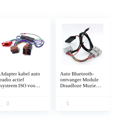
Adapter kabel auto
Auto Bluetooth-
radio actief
ontvanger Module
systeem ISO voor
Draadloze Muziek
Audi VW Seat Bose
Audio Adapter Fit
DSP
for Volvo 30 40 50
60 70 80 90 C S V
XC Met audio AUX
Lijn