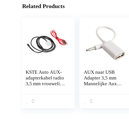
Related Products
KSTE Auto AUX-
AUX naar USB
adapterkabel radio
Adapter 3,5 mm
3,5 mm vrouwelijk
Mannelijke Aux
compatibel met
Audio Jack Plug
Mazda 3 6 2006-
naar USB 2.0
2013
Vrouwelijke
Converter Cord
Converter Kabel
Alleen voor Auto
Aux Port door