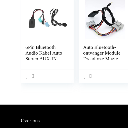
6Pin Bluetooth
Auto Bluetooth-
Audio Kabel Auto
ontvanger Module
Stereo AUX-IN
Draadloze Muziek
Adapter met
Audio Adapter Fit
Microfoon Fit voor
for Volvo 30 40 50
Renault
60 70 80 90 C S V
Clio/Espace/Megan
XC Met audio AUX
e
Lijn
Over ons