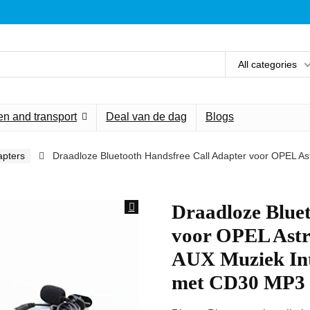
All categories
n and transport
Deal van de dag
Blogs
apters
Draadloze Bluetooth Handsfree Call Adapter voor OPEL Ast
Draadloze Blue
voor OPEL Astra
AUX Muziek Int
met CD30 MP3