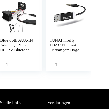
Bluetooth AUX-IN
TUNAI Firefly
Adapter, 12Pin
LDAC Bluetooth
DC12V Bluetooth
Ontvanger: Hoge
AUX-IN Kabel
Resolutie
Stereo Audio
Draadloze Audio
Adapter met
Bluetooth 5.0
Microfoon Fit voor
Adapter met USB
Peugeot 207 307
DAC 3.5mm AUX
407 308
voor Car/Home
Stereo Hi Res
Music Streaming;
Auto On, Geen
Opladen Nodig
Snelle links
Verklaringen