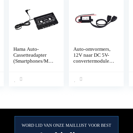
Hama Auto-
Auto-omvormers,
Cassetteadapter
12V naar DC 5V-
(Smartphones/Mp3
convertermodule
/Cd-
3A Auto-voertuig
Speler/Ipod/Tablets
Voltage Reducer
Op De Autoradio,
Dual USB-lader
Tape Met 3,5 Mm
Adapter Converter-
Jackstekker,
module voor auto
Stereo) Zwart
Motorfiets
Telefoonlading
WORD LID VAN ONZE MAILLIJST VOOR BEST