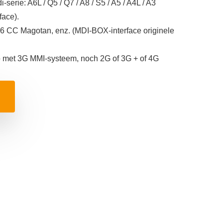
serie: A6L / Q5 / Q7 / A8 / S5 / A5 / A4L / A3
face).
 6 CC Magotan, enz. (MDI-BOX-interface originele
to met 3G MMI-systeem, noch 2G of 3G + of 4G