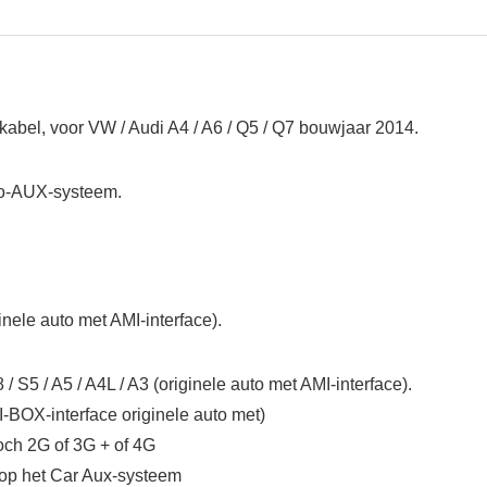
bel, voor VW / Audi A4 / A6 / Q5 / Q7 bouwjaar 2014.
uto-AUX-systeem.
inele auto met AMI-interface).
/ S5 / A5 / A4L / A3 (originele auto met AMI-interface).
-BOX-interface originele auto met)
och 2G of 3G + of 4G
 op het Car Aux-systeem