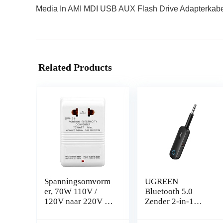
Media In AMI MDI USB AUX Flash Drive Adapterkab
Related Products
Spanningsomvorm
UGREEN
er, 70W 110V /
Bluetooth 5.0
120V naar 220V /
Zender 2-in-1
240V Step-Up en
Ontvanger met
Down Voltage
3,5mm Aansluiting