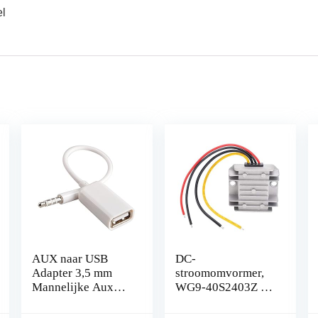
el
AUX naar USB
DC-
Adapter 3,5 mm
stroomomvormer,
Mannelijke Aux
WG9-40S2403Z 9-
Audio Jack Plug
40V naar 24V
naar USB 2.0
automatische