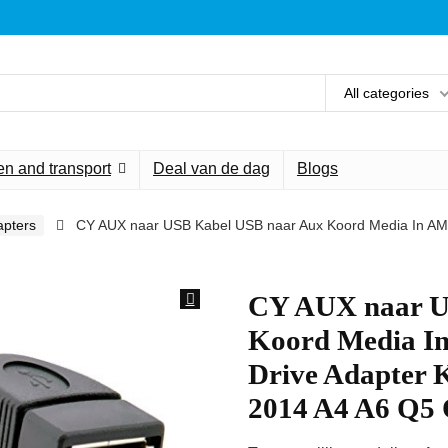
All categories
n and transport
Deal van de dag
Blogs
apters
CY AUX naar USB Kabel USB naar Aux Koord Media In AMI
CY AUX naar U
Koord Media I
Drive Adapter 
2014 A4 A6 Q5