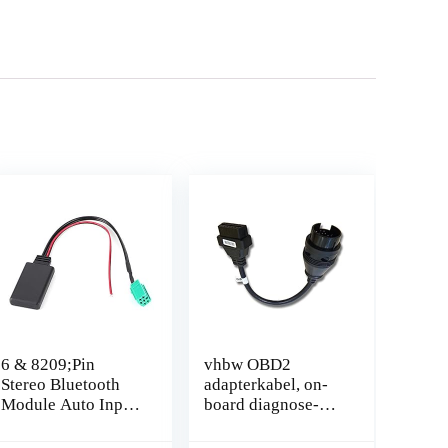
6 & 8209;Pin
vhbw OBD2
Stereo Bluetooth
adapterkabel, on-
Module Auto Input
board diagnose-
Kabel Adapter Fit
stekker, 38-pins
Voor
OBD1 op 16-pins