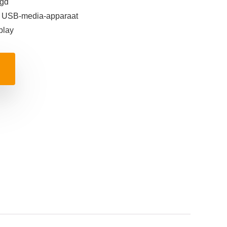
igd
en USB-media-apparaat
play