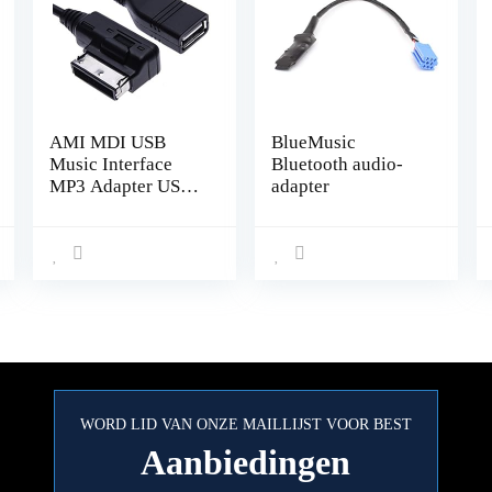
AMI MDI USB
BlueMusic
Music Interface
Bluetooth audio-
MP3 Adapter USB
adapter
Audio Connector
Adapter Kabel
Compatibel met
Audi A3, A4, S4,
S5, A6, S6, A8, S8,
Q3, All Road, TT,
R8, VW Jetta, Golf,
Passat, Touareg,
Skoda
WORD LID VAN ONZE MAILLIJST VOOR BEST
Aanbiedingen