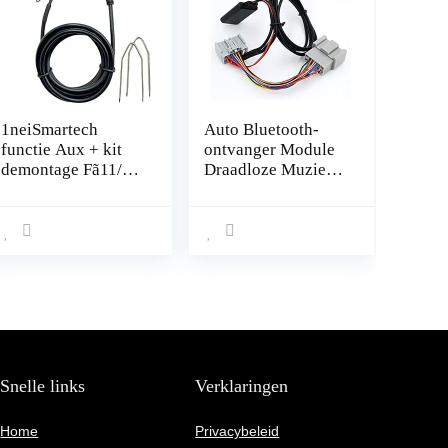
1neiSmartech
Auto Bluetooth-
functie Aux + kit
ontvanger Module
demontage Fã11/10
Draadloze Muziek
4R autoradio
Audio Adapter Fit
Delphi Bosch Auto
for Volvo 30 40 50
Fiat 500Â Grande
60 70 80 90 C S V
Punto Evo Panda
XC Met audio AUX
Lancia Y Alfa 147
Lijn
met Jack Mã¤nlich
en pad met sticks
demontage radio
Snelle links
Verklaringen
Home
Privacybeleid