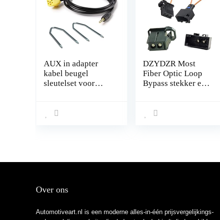
AUX in adapter
DZYDZR Most
kabel beugel
Fiber Optic Loop
sleutelset voor
Bypass stekker en
Smart for Two 451
bus adapter voor
FIAT 500 Grande
Benz Audi
Punto
Mercedes BMW
VW Porsche (2
stuks)
Over ons
Automotiveart.nl is een moderne alles-in-één prijsvergelijkings-