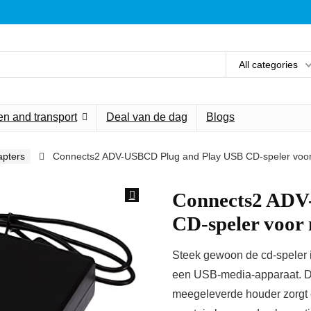
All categories
n and transport
Deal van de dag
Blogs
apters
Connects2 ADV-USBCD Plug and Play USB CD-speler voor
Connects2 ADV
CD-speler voor 
Steek gewoon de cd-speler 
een USB-media-apparaat. De 
meegeleverde houder zorgt er