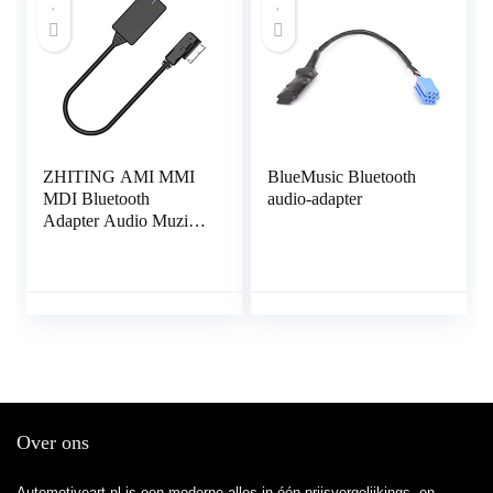
ZHITING AMI MMI
BlueMusic Bluetooth
MDI Bluetooth
audio-adapter
Adapter Audio Muziek
Interface Kabel
Adapter voor Audi
(MMI 3G/3G+
Systeem) Compatibel
met Golf Jetta Passat
VW
Over ons
Automotiveart.nl is een moderne alles-in-één prijsvergelijkings- en