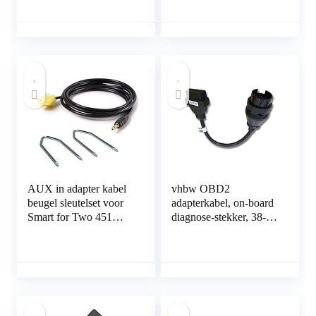
Adapter met Microfoon
mm Jack Audio Kabel
Fit voor Peugeot 207
voor Auto Audio,
307 407 308
Thuis Stereo Systeem
AUX in adapter kabel
vhbw OBD2
beugel sleutelset voor
adapterkabel, on-board
Smart for Two 451
diagnose-stekker, 38-
FIAT 500 Grande
pins OBD1 op 16-pins
Punto
OBD2, compatibel met
Mercedes Benz-
voertuig,
diagnoseapparatuur 40
cm