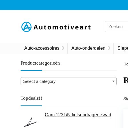
Search
for:
Auto-accessoires
Auto-onderdelen
Slepe
Productcategorieën
H
‎
Select a category
Topdeals!!
Sh
Cam 1231/N fietsendrager, zwart