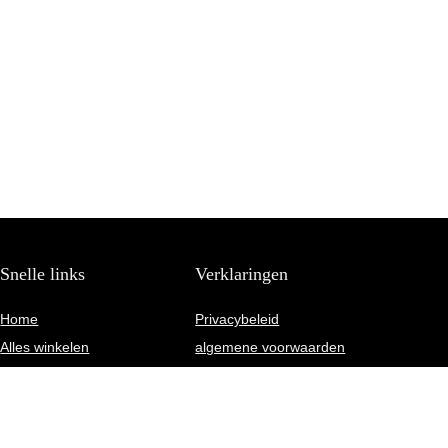
Snelle links
Verklaringen
Home
Privacybeleid
Alles winkelen
algemene voorwaarden
Blogs
Gelieerde openbaarmaking
Onze webshops
Adverteren