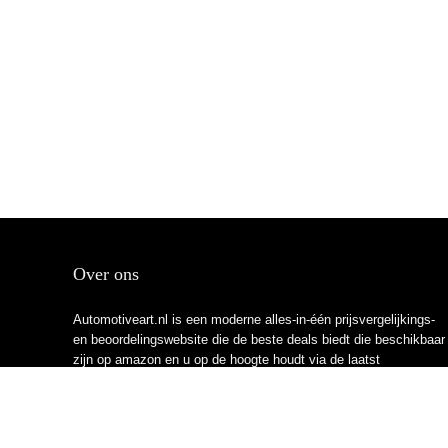
Over ons
Automotiveart.nl is een moderne alles-in-één prijsvergelijkings-
en beoordelingswebsite die de beste deals biedt die beschikbaar
zijn op amazon en u op de hoogte houdt via de laatst
toegevoegde blogs. Alle afbeeldingen zijn auteursrechtelijk
beschermd door hun respectievelijke eigenaren. Alle geciteerde
inhoud is afgeleid van hun respectievelijke bronnen.