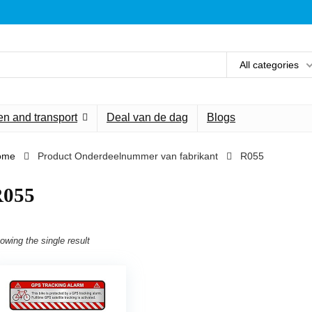
All categories
n and transport
Deal van de dag
Blogs
ome
Product Onderdeelnummer van fabrikant
‎R055
R055
owing the single result