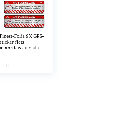
Finest-Folia 9X GPS-
sticker fiets
motorfiets auto alarm
waarschuwing anti-
diefstal sticker
tracker beveiligd
R055 Fahrrad
Aluminium geslepen
zilver.