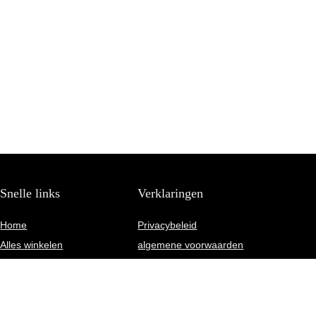
Snelle links
Verklaringen
Home
Privacybeleid
Alles winkelen
algemene voorwaarden
Blogs
Gelieerde openbaarmaking
Onze webshops
Adverteren