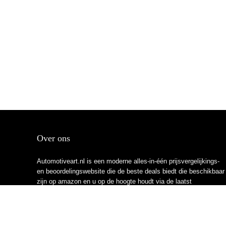
Over ons
Automotiveart.nl is een moderne alles-in-één prijsvergelijkings-
en beoordelingswebsite die de beste deals biedt die beschikbaar
zijn op amazon en u op de hoogte houdt via de laatst
toegevoegde blogs. Alle afbeeldingen zijn auteursrechtelijk
beschermd door hun respectievelijke eigenaren. Alle geciteerde
inhoud is afgeleid van hun respectievelijke bronnen.