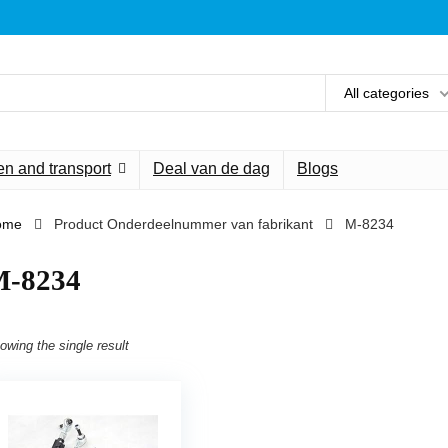
All categories
n and transport
Deal van de dag
Blogs
ome
Product Onderdeelnummer van fabrikant
‎M-8234
M-8234
owing the single result