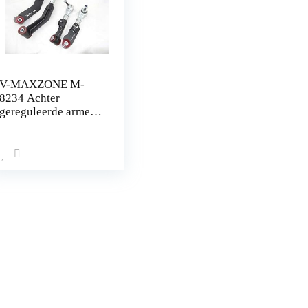
V-MAXZONE M-
8234 Achter
gereguleerde armen
voor E39 – SET