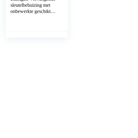
sleutelbehuizing met
onbewerkte geschikt
voor Yaris-sleutel-met 2
toetsen