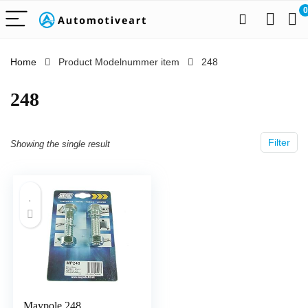
0
Home
Product Modelnummer item
‎248
‎248
Filter
Showing the single result
Maypole 248