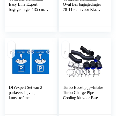
Easy Line Expert
Oval Bar bagagedrager
bagagedrager 135 cm
78-119 cm voor Kia
voor Nissan NV200
Niro 2016- met
vanaf 2009 met fabrieks
geïntegreerde reling
bevestigings punten met
(gesloten) met sluit
sluit mogelijkheid,
mogelijkheid,
draagvermogen 90 kg
draagvermogen 100 kg
DIYexpert Set van 2
Turbo Boost pijp+Intake
parkeerschijven,
Turbo Charge Pipe
kunststof met
Cooling kit voor F-serie
zuignappen
N20 voor 1 F20 F30
F31 N20 320i 328i 125i​​​
; Voor F-serie N20