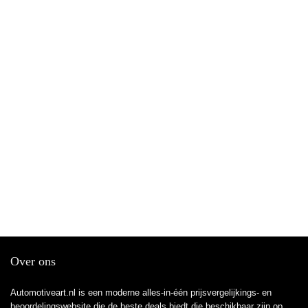
Over ons
Automotiveart.nl is een moderne alles-in-één prijsvergelijkings- en
beoordelingswebsite die de beste deals biedt die beschikbaar zijn op