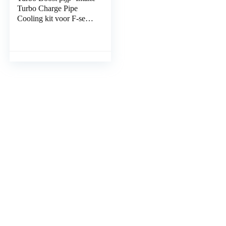
Turbo Charge Pipe
Cooling kit voor F-serie
N20 voor 1 F20 F30
F31 N20 320i 328i 125i​​​
; Voor F-serie N20