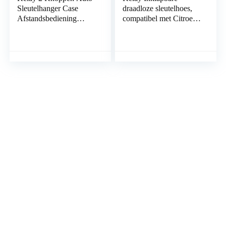
Sleutelhanger Case
draadloze sleutelhoes,
Afstandsbediening
compatibel met Citroen
Vervangingen
C1, C2, C3, C4, C5,
Compatibel voor Opel
C6, C8, Dispatch C-
Vauxhall Buick Astra
Quatre C-Triomphe
Insignia Vectra
Grand Xrasa Picasso
Chevrolet Cruze Aveo
Berlingo Peugeot 3
Spark Captiva Orlando
toetsen autosleutel
(1 st)
vervanging (zwart
CE0523)