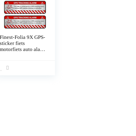
Finest-Folia 9X GPS-
sticker fiets
motorfiets auto alarm
waarschuwing anti-
diefstal sticker
tracker beveiligd
R055 Fahrrad
Aluminium geslepen
zilver.