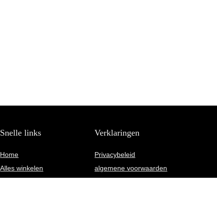
Snelle links
Verklaringen
Home
Privacybeleid
Alles winkelen
algemene voorwaarden
Blogs
Gelieerde openbaarmaking
Onze webshops
Adverteren