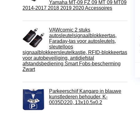
Yamaha MT-09 FZ 09 MT 09 MT09
2014-2017 2018 2019 2020 Accessoires
VAWcornic 2 stuks
autosleutelsignaalblokkeertas,
Faraday-tas voor autosleutels,
sleutelloos
signaalblokkeersleutelkastje, RFID-blokkeertas
voor autobeveiliging, antidiefstal
afstandsbediening Smart Fobs-bescherming
Zwart
Parkeerschijf Kangaro in blauwe
kunstlederen behouder, K-
0035D220, 13x10.5x0.2