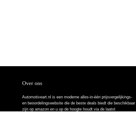
Over ons
Automotiveart.nl is een moderne alles-in-één prijsvergelijkings-
en beoordelingswebsite die de beste deals biedt die beschikbaar
zijn op amazon en u op de hoogte houdt via de laatst
toegevoegde blogs. Alle afbeeldingen zijn auteursrechtelijk
beschermd door hun respectievelijke eigenaren. Alle geciteerde
inhoud is afgeleid van hun respectievelijke bronnen.