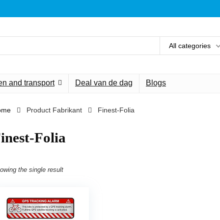
All categories
n and transport
Deal van de dag
Blogs
ome
Product Fabrikant
‎Finest-Folia
Finest-Folia
owing the single result