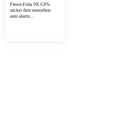
Finest-Folia 9X GPS-
sticker fiets motorfiets
auto alarm
waarschuwing anti-
diefstal sticker tracker
beveiligd R055 Fahrrad
Aluminium geslepen
zilver.