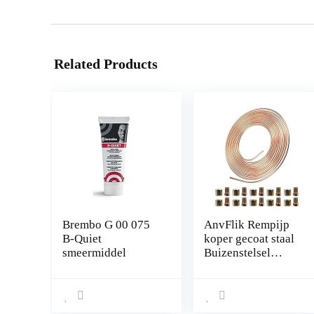
Related Products
Brembo G 00 075
AnvFlik Rempijp
B-Quiet
koper gecoat staal
smeermiddel
Buizenstelsel
32.8Ft. van 3/16
“Automotive
Vervanging
Remleidingen Kit