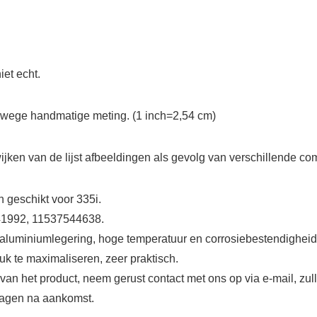
iet echt.
anwege handmatige meting. (1 inch=2,54 cm)
wijken van de lijst afbeeldingen als gevolg van verschillende c
 geschikt voor 335i.
41992, 11537544638.
luminiumlegering, hoge temperatuur en corrosiebestendigheid
k te maximaliseren, zeer praktisch.
k van het product, neem gerust contact met ons op via e-mail, z
 dagen na aankomst.