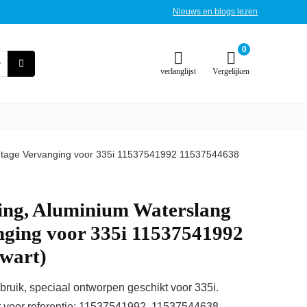
Nieuws en blogs lezen
0
verlanglijst
Vergelijken
ontage Vervanging voor 335i 11537541992 11537544638
ting, Aluminium Waterslang
ging voor 335i 11537541992
wart)
ruik, speciaal ontworpen geschikt voor 335i.
voor referentie: 11537541992, 11537544638.