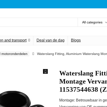
All categories
n and transport
Deal van de dag
Blogs
d motoronderdelen
Waterslang Fitting, Aluminium Waterslang M
Waterslang Fit
Montage Vervan
11537544638 (Z
Montage: Betrouwbaar in geb
Vervanging van OE-nummer 