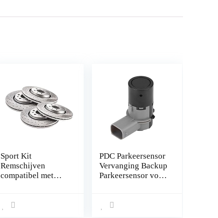
Sport Kit
PDC Parkeersensor
Remschijven
Vervanging Backup
compatibel met
Parkeersensor voor
ALFA ROMEO 159
BMW E46 E39 E60
939_ Saloon Estate
E63 E38 E65 E83
2005 2006 2007
E53 E85 6620
2008 2009 2010
66206989068