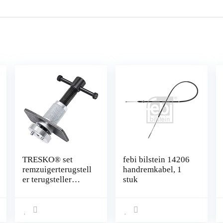
TRESKO® set
febi bilstein 14206
remzuigerterugstell
handremkabel, 1
er terugsteller
stuk
remklauw voor het
terugstellen van de
remzuiger bij
vervanging van