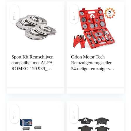
Bördel F
Sport Kit Remschijven
Orion Motor Tech
compatibel met ALFA
Remzuigerterugsteller
ROMEO 159 939_
24-delige remzuigerset
Saloon Estate 2005
remzuigerterugsteller
2006 2007 2008 2009
rem universele
2010 2011 2x voor
zuigerterugsteller auto
geventileerd 0383GV
gereedschap koffer set
330mm + 2x achter
remklauw terugsteller
geventileerd 0382GV
gereedschap
292mm