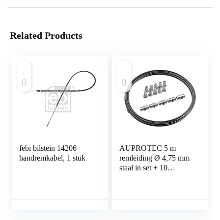
Related Products
febi bilstein 14206
AUPROTEC 5 m
handremkabel, 1 stuk
remleiding Ø 4,75 mm
staal in set + 10
schroefverbindingen +
5 connectoren M10 x 1
DIN 74 234 conform
koperen stalen rembuis
in assortiment voor