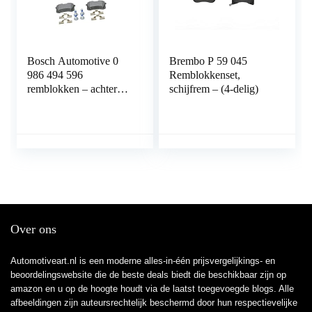
Bosch Automotive 0
Brembo P 59 045
986 494 596
Remblokkenset,
remblokken – achteras
schijfrem – (4-delig)
– ECE-R90-
certificering – vier
remblokken per
set,Blauw
Over ons
Automotiveart.nl is een moderne alles-in-één prijsvergelijkings- en
beoordelingswebsite die de beste deals biedt die beschikbaar zijn op
amazon en u op de hoogte houdt via de laatst toegevoegde blogs. Alle
afbeeldingen zijn auteursrechtelijk beschermd door hun respectievelijke