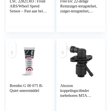
LSC 22821303 : Front
FreeTec 22-delige
ABS/Wheel Speed
Remzuiger-terugstelset,
Sensor – Past aan beide
zuiger-terugstelset,
kanten – NIEUW van
voor Audi, BMW,
LSC
Opel, VW, Kia, met
nieuwe VAG-adapter
met 3 pennen
Brembo G 00 075 B-
Akozon
Quiet smeermiddel
koppelingscilinder
toebehoren MTA
actuator hydraulische
pomp G1D500201
geschikt voor