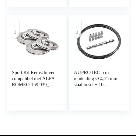
EASYTRONIC
Sport Kit Remschijven
AUPROTEC 5 m
compatibel met ALFA
remleiding Ø 4,75 mm
ROMEO 159 939_
staal in set + 10
Saloon Estate 2005
schroefverbindingen +
2006 2007 2008 2009
5 connectoren M10 x 1
2010 2011 2x voor
DIN 74 234 conform
geventileerd 0383GV
koperen stalen rembuis
330mm + 2x achter
in assortiment voor
geventileerd 0382GV
Bördel F
292mm