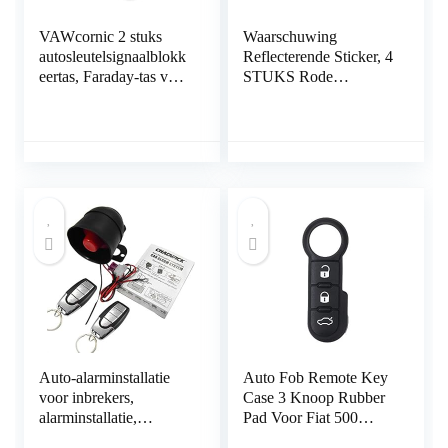
VAWcornic 2 stuks
Waarschuwing
autosleutelsignaalblokk
Reflecterende Sticker, 4
eertas, Faraday-tas voor
STUKS Rode
autosleutels, sleutelloos
Reflector Ronde 3-
signaalblokkeersleutelk
Dimensionale ABS
astje, RFID-blokkeertas
Decoratie Bescherming
voor autobeveiliging,
Sticker voor Auto
antidiefstal
Motor:
afstandsbediening
Smart Fobs-
bescherming Zwart
Auto-alarminstallatie
Auto Fob Remote Key
voor inbrekers,
Case 3 Knoop Rubber
alarminstallatie,
Pad Voor Fiat 500
autobescherming,
Panda Abarth Punto