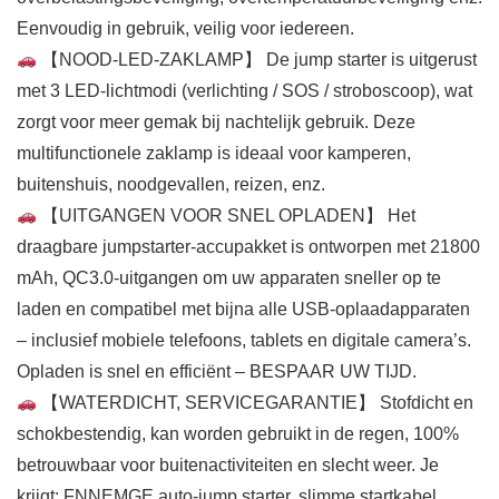
Eenvoudig in gebruik, veilig voor iedereen.
【NOOD-LED-ZAKLAMP】 De jump starter is uitgerust
met 3 LED-lichtmodi (verlichting / SOS / stroboscoop), wat
zorgt voor meer gemak bij nachtelijk gebruik. Deze
multifunctionele zaklamp is ideaal voor kamperen,
buitenshuis, noodgevallen, reizen, enz.
【UITGANGEN VOOR SNEL OPLADEN】 Het
draagbare jumpstarter-accupakket is ontworpen met 21800
mAh, QC3.0-uitgangen om uw apparaten sneller op te
laden en compatibel met bijna alle USB-oplaadapparaten
– inclusief mobiele telefoons, tablets en digitale camera’s.
Opladen is snel en efficiënt – BESPAAR UW TIJD.
【WATERDICHT, SERVICEGARANTIE】 Stofdicht en
schokbestendig, kan worden gebruikt in de regen, 100%
betrouwbaar voor buitenactiviteiten en slecht weer. Je
krijgt: FNNEMGE auto-jump starter, slimme startkabel,