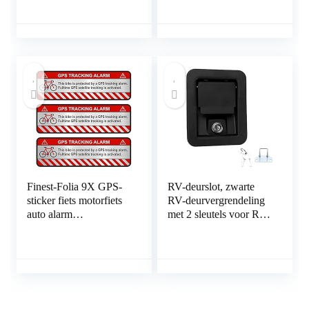
sleutelloze
diefstalbeveiliging,
beveiligingssysteem
Finest-Folia 9X GPS-
RV-deurslot, zwarte
sticker fiets motorfiets
RV-deurvergrendeling
auto alarm
met 2 sleutels voor RV
waarschuwing anti-
voor aanhangwagen
diefstal sticker tracker
voor caravan voor
beveiligd R055 Fahrrad
vrachtwagen
Aluminium geslepen
zilver.