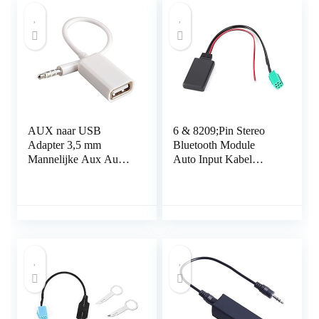
AUX naar USB
6 & 8209;Pin Stereo
Adapter 3,5 mm
Bluetooth Module
Mannelijke Aux Audio
Auto Input Kabel
Jack Plug naar USB
Adapter Fit Voor
2.0 Vrouwelijke
Clio/Espace/La
Converter Cord
Converter Kabel
Alleen voor Auto Aux
Port door Oxsubor
(Auto Need DECODE
FUNCTIe)