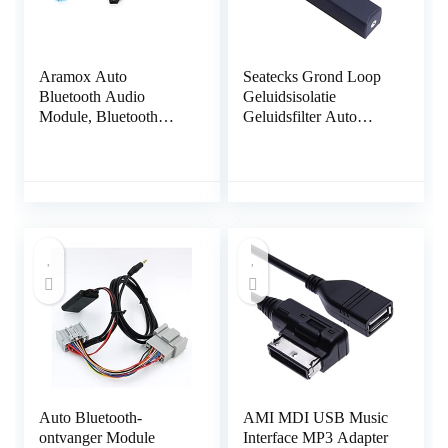
Aramox Auto
Seatecks Grond Loop
Bluetooth Audio
Geluidsisolatie
Module, Bluetooth
Geluidsfilter Auto
Audiokabel Adapter
Luidspreker met 3,5
Radio Stereo
mm Jack Audio Kabel
Accessoires Fit voor
voor Auto Audio,
Alfa Romeo Mito /
Thuis Stereo Systeem
Giulietta / Brera
Auto Bluetooth-
AMI MDI USB Music
ontvanger Module
Interface MP3 Adapter