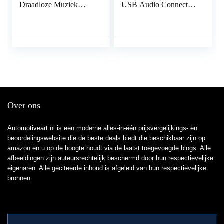
Draadloze Muziek
USB Audio Connector
Audio Adapter Fit for
Adapter Kabel
Volvo 30 40 50 60 70
Compatibel met Audi
80 90 C S V XC Met
A3, A4, S4, S5, A6,
audio AUX Lijn
S6, A8, S8, Q3, All
Road, TT, R8, VW
Jetta, Golf, Passat,
Touareg, Skoda
Over ons
Automotiveart.nl is een moderne alles-in-één prijsvergelijkings- en
beoordelingswebsite die de beste deals biedt die beschikbaar zijn op
amazon en u op de hoogte houdt via de laatst toegevoegde blogs. Alle
afbeeldingen zijn auteursrechtelijk beschermd door hun respectievelijke
eigenaren. Alle geciteerde inhoud is afgeleid van hun respectievelijke
bronnen.