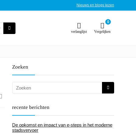
Nieuws en blogs lezen
0
verlanglijst
Vergelijken
Zoeken
recente berichten
De opkomst en impact van e-steps in het moderne
stadsvervoer