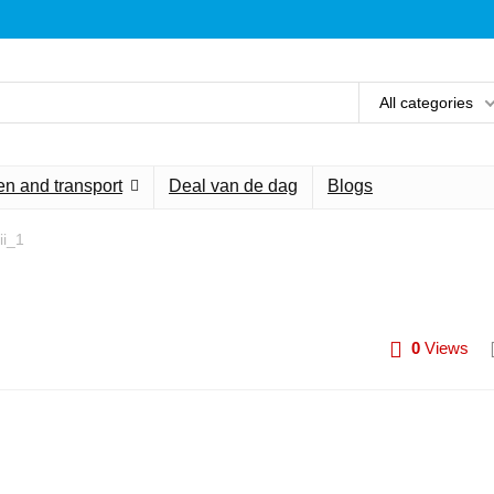
All categories
n and transport
Deal van de dag
Blogs
i_1
0
Views