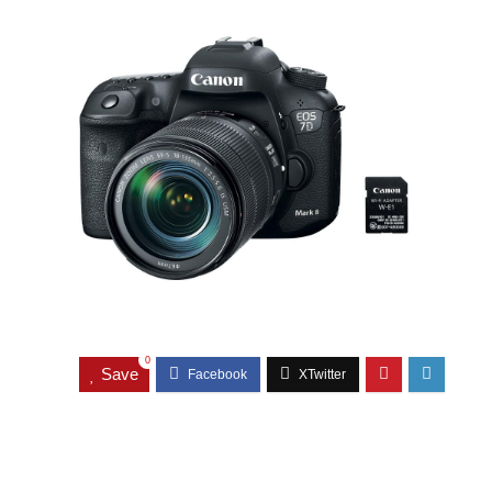
0
Save