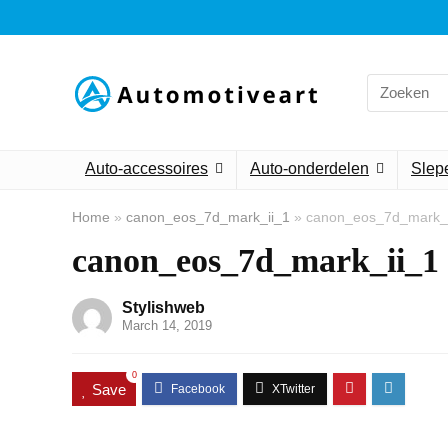
Search
for:
Auto-accessoires
Auto-onderdelen
Slepe
Home
»
canon_eos_7d_mark_ii_1
»
canon_eos_7d_mark_i
canon_eos_7d_mark_ii_1
Stylishweb
March 14, 2019
0
Save