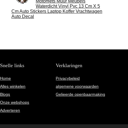
Motorfiets Muur Meubels
Waterdicht Vinyl Pvc 13 Cm X 5
Cm Auto Stickers Laptop Koffer Vrachtwagen
Auto Decal
Snelle links
Verklaringen
Home
Privacybeleid
Alles winkelen
algemene voorwaarden
Blogs
Gelieerde openbaarmaking
Onze webshops
Adverteren